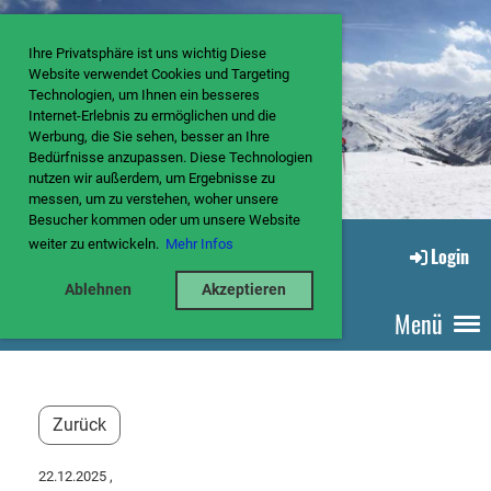
Ihre Privatsphäre ist uns wichtig Diese
Website verwendet Cookies und Targeting
Technologien, um Ihnen ein besseres
Internet-Erlebnis zu ermöglichen und die
Werbung, die Sie sehen, besser an Ihre
Bedürfnisse anzupassen. Diese Technologien
nutzen wir außerdem, um Ergebnisse zu
messen, um zu verstehen, woher unsere
Besucher kommen oder um unsere Website
weiter zu entwickeln.
Mehr Infos
Login
Ablehnen
Akzeptieren
Menü
Zurück
22.12.2025
,