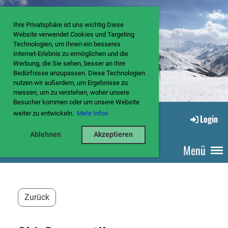
Ihre Privatsphäre ist uns wichtig Diese
Website verwendet Cookies und Targeting
Technologien, um Ihnen ein besseres
Internet-Erlebnis zu ermöglichen und die
Werbung, die Sie sehen, besser an Ihre
Bedürfnisse anzupassen. Diese Technologien
nutzen wir außerdem, um Ergebnisse zu
messen, um zu verstehen, woher unsere
Besucher kommen oder um unsere Website
weiter zu entwickeln.
Mehr Infos
Login
Ablehnen
Akzeptieren
Menü
Zurück