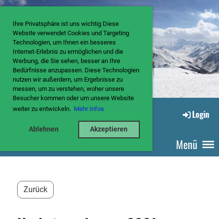
Ihre Privatsphäre ist uns wichtig Diese
Website verwendet Cookies und Targeting
Technologien, um Ihnen ein besseres
Internet-Erlebnis zu ermöglichen und die
Werbung, die Sie sehen, besser an Ihre
Bedürfnisse anzupassen. Diese Technologien
nutzen wir außerdem, um Ergebnisse zu
messen, um zu verstehen, woher unsere
Besucher kommen oder um unsere Website
weiter zu entwickeln.
Mehr Infos
Login
Ablehnen
Akzeptieren
Menü
Zurück