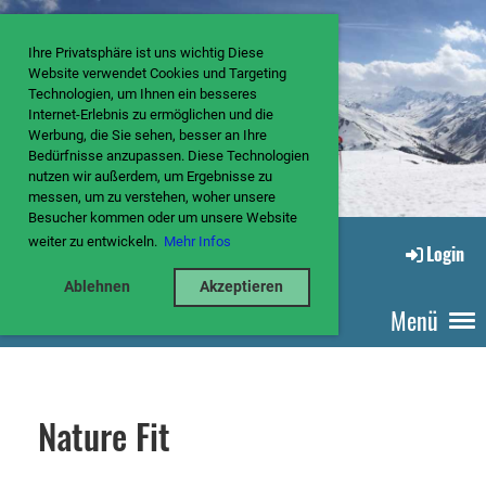
Ihre Privatsphäre ist uns wichtig Diese
Website verwendet Cookies und Targeting
Technologien, um Ihnen ein besseres
Internet-Erlebnis zu ermöglichen und die
Werbung, die Sie sehen, besser an Ihre
Bedürfnisse anzupassen. Diese Technologien
nutzen wir außerdem, um Ergebnisse zu
messen, um zu verstehen, woher unsere
Besucher kommen oder um unsere Website
weiter zu entwickeln.
Mehr Infos
Login
Ablehnen
Akzeptieren
Menü
Nature Fit