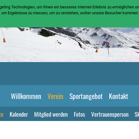
geting Technologien, um Ihnen ein besseres Internet-Erlebnis zu ermöglichen u
m, um Ergebnisse zu messen, um zu verstehen, woher unsere Besucher kommen 
Willkommen
Verein
Sportangebot
Kontakt
te
Kalender
Mitglied werden
Fotos
Vertrauensperson
Sk