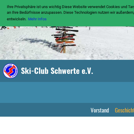
Ihre Privatsphäre ist uns wichtig Diese Website verwendet Cookies und Tar
an Ihre Bedürfnisse anzupassen. Diese Technologien nutzen wir außerde
entwickeln.
Mehr Infos
Ski-Club Schwerte e.V.
Vorstand
Geschich