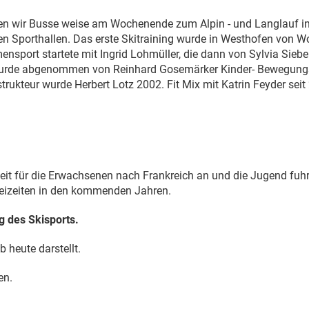
ren wir Busse weise am Wochenende zum Alpin - und Langlauf in
 den Sporthallen. Das erste Skitraining wurde in Westhofen von 
nsport startete mit Ingrid Lohmüller, die dann von Sylvia Sieb
 wurde abgenommen von Reinhard Gosemärker Kinder- Bewegungss
strukteur wurde Herbert Lotz 2002. Fit Mix mit Katrin Feyder sei
eit für die Erwachsenen nach Frankreich an und die Jugend fuhr p
freizeiten in den kommenden Jahren.
g des Skisports.
 heute darstellt.
en.